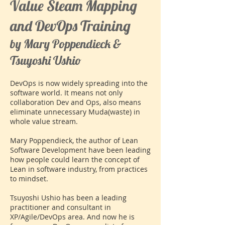
Value Steam Mapping
and DevOps Training
by Mary Poppendieck &
Tsuyoshi Ushio
DevOps is now widely spreading into the
software world. It means not only
collaboration Dev and Ops, also means
eliminate unnecessary Muda(waste) in
whole value stream.
Mary Poppendieck, the author of Lean
Software Development have been leading
how people could learn the concept of
Lean in software industry, from practices
to mindset.
Tsuyoshi Ushio has been a leading
practitioner and consultant in
XP/Agile/DevOps area. And now he is