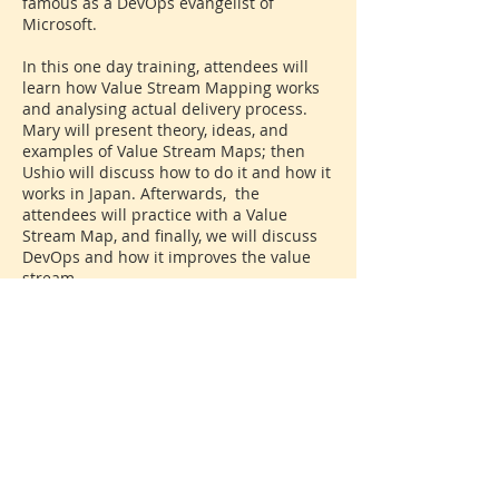
famous as a DevOps evangelist of
Microsoft.
In this one day training, attendees will
learn how Value Stream Mapping works
and analysing actual delivery process.
Mary will present theory, ideas, and
examples of Value Stream Maps; then
Ushio will discuss how to do it and how it
works in Japan. Afterwards, the
attendees will practice with a Value
Stream Map, and finally, we will discuss
DevOps and how it improves the value
stream.
Practical details:
バリューストリームマッピング
とDevOps研修
(1日間)・通訳付
き