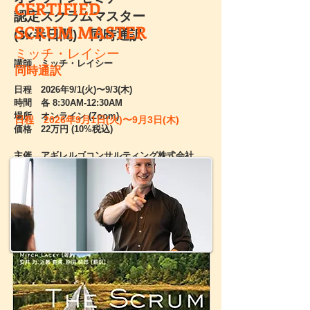
CERTIFIED
認定スクラ
ムマスター
SCRU
M
MASTER
(3x半日間)・同時通訳
ミッチ・レイシー
講師
ミッチ・レイシー
同時通訳
日程
2026年9/1(火)〜9/3(木)
時間 各 8:30AM-12:30AM
場所 オンライン (Zoom)
日程
2026
年9
月1
日(火)〜9
月3日(木)
価格 22
万円 (10%
税込)
主催 アギレルゴコンサルティング株式会社
Eメール
training-jp@agilergo.com