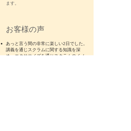
ます。
お客様の声
あっと言う間の非常に楽しい2日でした。
講義を通じスクラムに関する知識を深
め、エクササイズを通じスクラムのイメ
ージを体感することが出来ました。やは
り、体感することは重要ですね！早く、
実際の現場でも経験を積み重ね（苦労は
多いと思いますが・・・）、成長を続け
たいと思います。これまで受講した幾多
の講習のなかでも、非常に印象深く、忘
れることができない経験になったと思い
ます。
舟橋 廉
株式会社 日立製作所