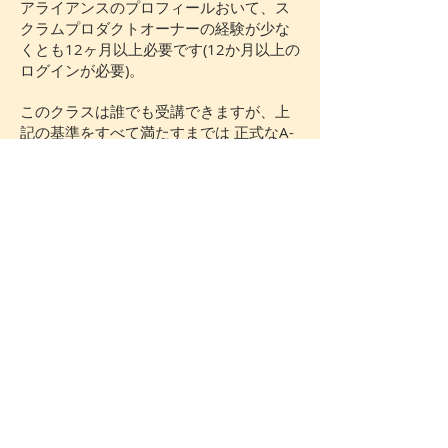
アライアンスのプロフィールおいて、ス
クラムプロダクトオーナーの経験が少な
くとも12ヶ月以上必要です(12か月以上の
ログインが必要)。
このクラスは誰でも受講できますが、上
記の基準をすべて満たすまでは 正式なA-
CSPO認定は発行されません。
オンラインセミナー追
加情報
​このオンラインセミナーはZoomとMural
という無料アプリを使って行います。
Zoom: インターネット環境があればパソ
コンからでもスマホからでもテレビ電話
ができる便利なツールです。ご入金を確
認後、ご登録頂いたメールアドレスに招
待用のリンクをお送り致しますので、そ