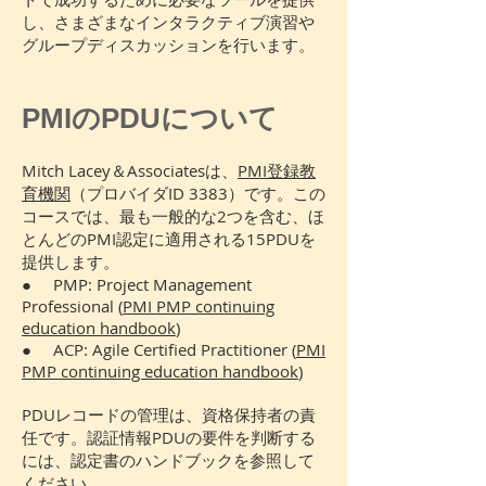
し、さまざまなインタラクティブ演習や
グループディスカッションを行います。
PMIのPDUについて
Mitch Lacey＆Associatesは、
PMI登録教
育機関
（プロバイダID 3383）です。この
コースでは、最も一般的な2つを含む、ほ
とんどのPMI認定に適用される15PDUを
提供します。
● PMP: Project Management
Professional (
PMI PMP continuing
education handbook
)
● ACP: Agile Certified Practitioner (
PMI
PMP continuing education handbook
)
PDUレコードの管理は、資格保持者の責
任です。認証情報PDUの要件を判断する
には、認定書のハンドブックを参照して
ください。