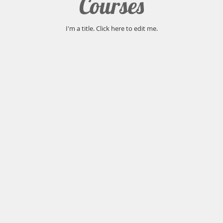
Courses
I'm a title. ​Click here to edit me.